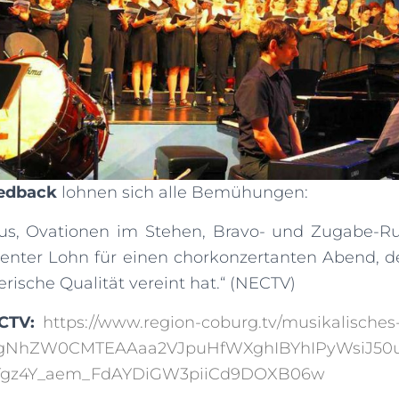
edback
lohnen sich alle Bemühungen:
us, Ovationen im Stehen, Bravo- und Zugabe-Ruf
ienter Lohn für einen chorkonzertanten Abend, d
rische Qualität vereint hat.“ (NECTV)
CTV:
https://www.region-coburg.tv/musikalisches
bgNhZW0CMTEAAaa2VJpuHfWXghIBYhIPyWsiJ50u
Tgz4Y_aem_FdAYDiGW3piiCd9DOXB06w