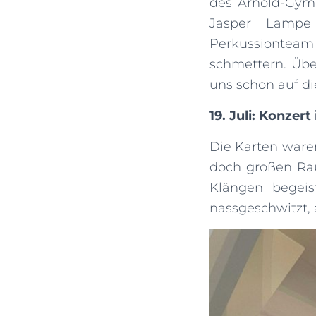
des Arnold-Gymn
Jasper Lampe 
Perkussionteam
schmettern. Übe
uns schon auf d
19. Juli: Konzer
Die Karten waren
doch großen Ra
Klängen begeis
nassgeschwitzt, 