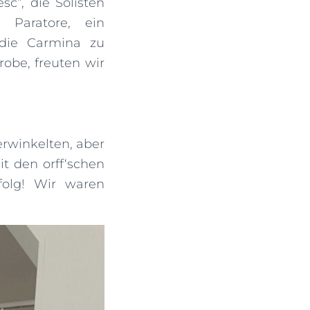
c“, die Solisten
 Paratore, ein
 die Carmina zu
obe, freuten wir
erwinkelten, aber
 den orff‘schen
folg! Wir waren