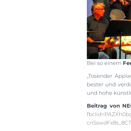
Bei so einem
Fe
„Tosender Appla
bester und verd
und hohe künstle
Beitrag von NE
fbclid=PAZXh0
cn5swdFx8s_8C