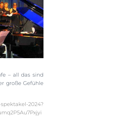
e – all das sind
er große Gefühle
-spektakel-2024?
mq2P5Au7Pxjyi