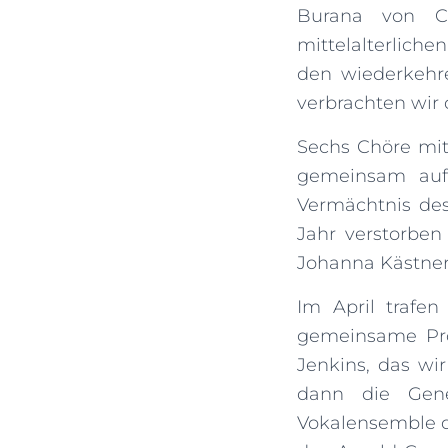
Burana von Ca
mittelalterlich
den wiederkehr
verbrachten wir 
Sechs Chöre mi
gemeinsam auf 
Vermächtnis des
Jahr verstorben
Johanna Kästner
Im April trafe
gemeinsame Pro
Jenkins, das wi
dann die Gene
Vokalensemble d