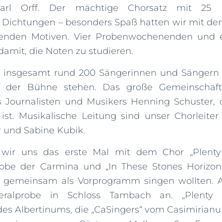
rl Orff. Der mächtige Chorsatz mit 25 L
en Dichtungen – besonders Spaß hatten wir mit de
enden Motiven. Vier Probenwochenenden und 
damit, die Noten zu studieren.
t insgesamt rund 200 Sängerinnen und Sängern 
der Bühne stehen. Das große Gemeinschafts
 Journalisten und Musikers Henning Schuster, de
 ist. Musikalische Leitung sind unser Chorleiter
 und Sabine Kubik.
n wir uns das erste Mal mit dem Chor „Plenty
be der Carmina und „In These Stones Horizon 
r gemeinsam als Vorprogramm singen wollten. A
ralprobe in Schloss Tambach an. „Plenty 
es Albertinums, die „CaSingers“ vom Casimirianu