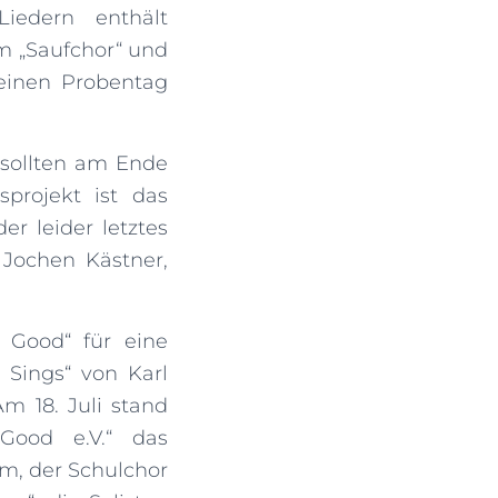
iedern enthält
m „Saufchor“ und
einen Probentag
sollten am Ende
projekt ist das
r leider letztes
 Jochen Kästner,
 Good“ für eine
Sings“ von Karl
m 18. Juli stand
Good e.V.“ das
m, der Schulchor