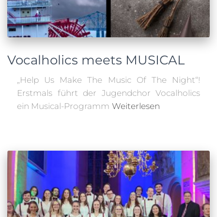
Vocalholics meets MUSICAL
„Help Us Make The Music Of The Night“!
Erstmals führt der Jugendchor Vocalholics
ein Musical-Programm
Weiterlesen