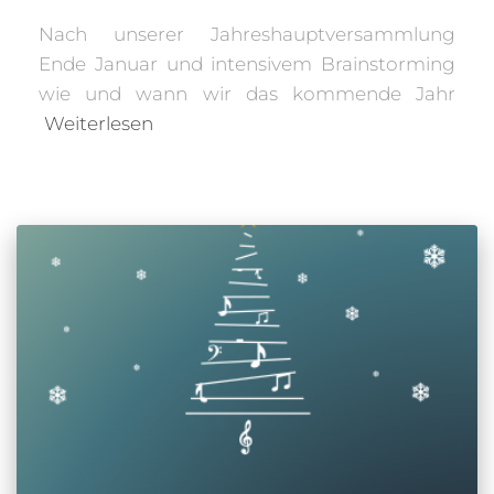
Nach unserer Jahreshauptversammlung
Ende Januar und intensivem Brainstorming
wie und wann wir das kommende Jahr
Weiterlesen